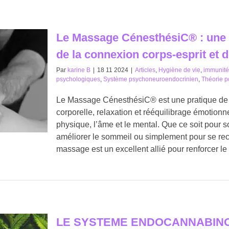
Le Massage CénesthésiC® : une p
de la connexion corps-esprit et 
Par
karine B
|
18 11 2024
|
Articles
,
Hygiène de vie
,
immunité
psychologiques
,
Système psychoneuroendocrinien
,
Théorie p
Le Massage CénesthésiC® est une pratique de b
corporelle, relaxation et rééquilibrage émotionn
physique, l’âme et le mental. Que ce soit pour s
améliorer le sommeil ou simplement pour se rec
massage est un excellent allié pour renforcer l
LE SYSTEME ENDOCANNABINOÏDE