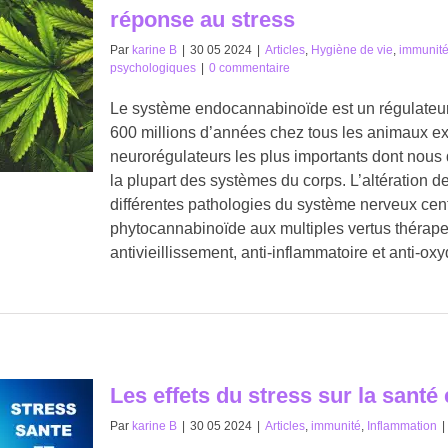
réponse au stress
Par
karine B
|
30 05 2024
|
Articles
,
Hygiène de vie
,
immunit
psychologiques
|
0 commentaire
Le système endocannabinoïde est un régulateur 
600 millions d’années chez tous les animaux ex
neurorégulateurs les plus importants dont nous
la plupart des systèmes du corps. L’altération 
différentes pathologies du système nerveux cent
phytocannabinoïde aux multiples vertus thérapeu
antivieillissement, anti-inflammatoire et anti-oxy
Les effets du stress sur la santé
Par
karine B
|
30 05 2024
|
Articles
,
immunité
,
Inflammation
|