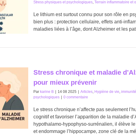
Stress physiques et psychologiques
,
Terrain inflammatoire et o
Le lithium est surtout connu pour son rôle en psych
bien plus : protection cellulaire, effets anti-infl
maladies liées à l’âge, dont Alzheimer et les pa
Stress chronique et maladie d’Al
pour mieux prévenir
Par
karine B
|
14 08 2025
|
Articles
,
Hygiène de vie
,
immunit
psychologiques
|
0 commentaire
Le stress chronique n’affecte pas seulement l’hum
cognitif et favoriser l’apparition de la maladie
hypothalamo-hypophyso-surrénalien, il élève le
et endommage l’hippocampe, zone clé de la mémo