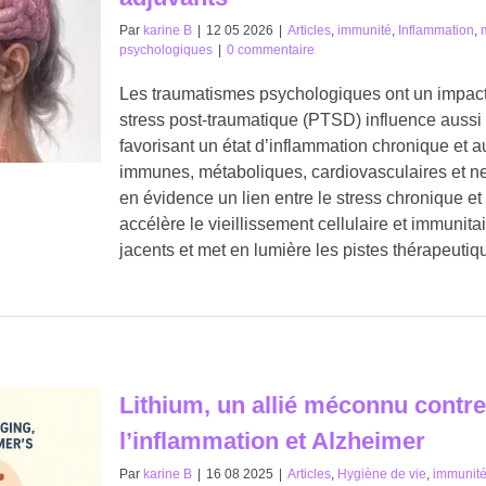
Par
karine B
|
12 05 2026
|
Articles
,
immunité
,
Inflammation
,
psychologiques
|
0 commentaire
Les traumatismes psychologiques ont un impact 
stress post-traumatique (PTSD) influence aussi
favorisant un état d’inflammation chronique et 
immunes, métaboliques, cardiovasculaires et n
en évidence un lien entre le stress chronique e
accélère le vieillissement cellulaire et immunit
jacents et met en lumière les pistes thérapeutiq
Lithium, un allié méconnu contre 
l’inflammation et Alzheimer
Par
karine B
|
16 08 2025
|
Articles
,
Hygiène de vie
,
immunit