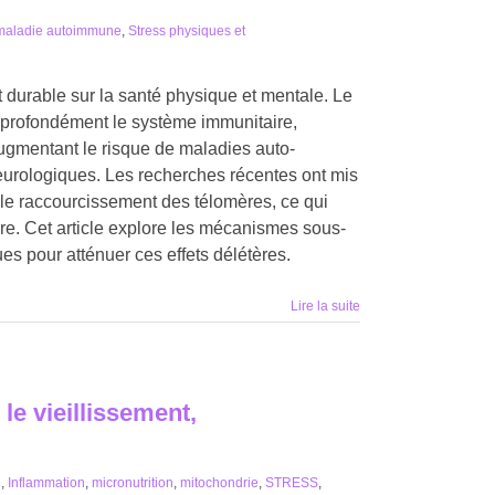
maladie autoimmune
,
Stress physiques et
durable sur la santé physique et mentale. Le
 profondément le système immunitaire,
augmentant le risque de maladies auto-
eurologiques. Les recherches récentes ont mis
t le raccourcissement des télomères, ce qui
aire. Cet article explore les mécanismes sous-
ues pour atténuer ces effets délétères.
Lire la suite
le vieillissement,
é
,
Inflammation
,
micronutrition
,
mitochondrie
,
STRESS
,