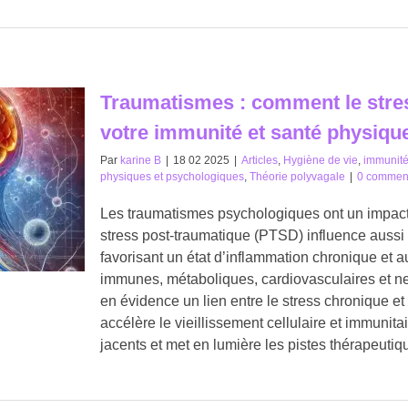
Traumatismes : comment le stres
votre immunité et santé physiqu
Par
karine B
|
18 02 2025
|
Articles
,
Hygiène de vie
,
immunit
physiques et psychologiques
,
Théorie polyvagale
|
0 commen
Les traumatismes psychologiques ont un impact 
stress post-traumatique (PTSD) influence aussi
favorisant un état d’inflammation chronique et 
immunes, métaboliques, cardiovasculaires et n
en évidence un lien entre le stress chronique e
accélère le vieillissement cellulaire et immunit
jacents et met en lumière les pistes thérapeutiq