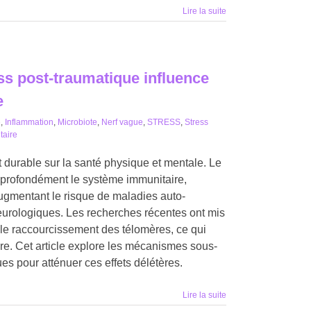
Lire la suite
s post-traumatique influence
e
é
,
Inflammation
,
Microbiote
,
Nerf vague
,
STRESS
,
Stress
taire
durable sur la santé physique et mentale. Le
 profondément le système immunitaire,
augmentant le risque de maladies auto-
eurologiques. Les recherches récentes ont mis
t le raccourcissement des télomères, ce qui
aire. Cet article explore les mécanismes sous-
ues pour atténuer ces effets délétères.
Lire la suite