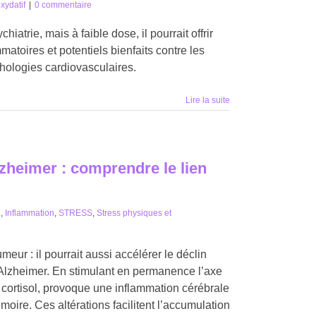
xydatif
|
0 commentaire
iatrie, mais à faible dose, il pourrait offrir
ammatoires et potentiels bienfaits contre les
thologies cardiovasculaires.
Lire la suite
zheimer : comprendre le lien
é
,
Inflammation
,
STRESS
,
Stress physiques et
eur : il pourrait aussi accélérer le déclin
 d’Alzheimer. En stimulant en permanence l’axe
 cortisol, provoque une inflammation cérébrale
ire. Ces altérations facilitent l’accumulation