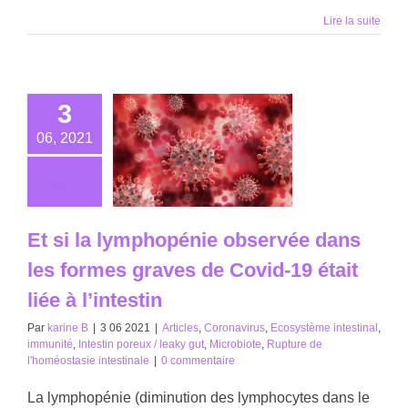
Lire la suite
3
06, 2021
Et si la lymphopénie observée dans
les formes graves de Covid-19 était
liée à l’intestin
Par
karine B
|
3 06 2021
|
Articles
,
Coronavirus
,
Ecosystème intestinal
,
immunité
,
Intestin poreux / leaky gut
,
Microbiote
,
Rupture de
l'homéostasie intestinale
|
0 commentaire
La lymphopénie (diminution des lymphocytes dans le