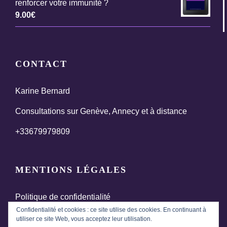
renforcer votre immunité ?
9.00
€
CONTACT
Karine Bernard
Consultations sur Genève, Annecy et à distance
+33679979809
MENTIONS LÉGALES
Politique de confidentialité
Confidentialité et cookies : ce site utilise des cookies. En continuant à
Termes et conditions générales de vente
utiliser ce site Web, vous acceptez leur utilisation.