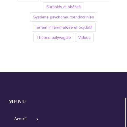
Surpoids et obésité
Système psychoneuroendocrinien
Terrain inflammatoire et oxydatif
Théorie polyvagale
Vidéos
MENU
Accueil