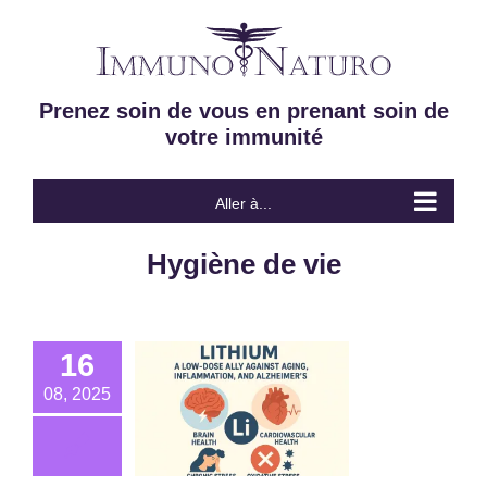
Passer
au
contenu
Prenez soin de vous en prenant soin de
votre immunité
Aller à...
Hygiène de vie
16
08, 2025