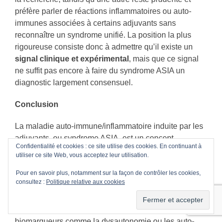
préfère parler de réactions inflammatoires ou auto-
immunes associées à certains adjuvants sans
reconnaître un syndrome unifié. La position la plus
rigoureuse consiste donc à admettre qu’il existe un
signal clinique et expérimental
, mais que ce signal
ne suffit pas encore à faire du syndrome ASIA un
diagnostic largement consensuel.
Conclusion
La maladie auto-immune/inflammatoire induite par les
adjuvants, ou syndrome ASIA, est un concept
Confidentialité et cookies : ce site utilise des cookies. En continuant à
intéressant qui tente de relier certaines réactions
utiliser ce site Web, vous acceptez leur utilisation.
inflammatoires ou auto-immunes à l’exposition à des
substances adjuvantes. Les publications de 2023 et
Pour en savoir plus, notamment sur la façon de contrôler les cookies,
consultez :
Politique relative aux cookies
2024 montrent que la recherche progresse, notamment
autour des mécanismes immunologiques, des
nouveaux matériaux impliqués et de possibles
biomarqueurs comme la dysautonomie ou les auto-