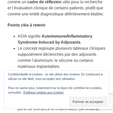
comme un
cadre de réflexion
utile pour la recherche
et l’évaluation clinique de certains patients, plutôt que
comme une entité diagnostique définitivement établie.
Points clés à retenir
ASIA signifie
Autoimmune/Inflammatory
Syndrome Induced by Adjuvants
.
Le concept regroupe plusieurs tableaux cliniques
supposément déclenchés par des adjuvants
comme l’aluminium, le silicone ou certains
matériaux implantables.
Les symptômes sont surtout la fatigue, les
Confidentialité et cookies : ce site utilise des cookies. En continuant à
douleurs musculaires et articulaires, les troubles
utiliser ce site Web, vous acceptez leur utilisation.
du sommeil, les manifestations neurologiques et
Pour en savoir plus, notamment sur la façon de contrôler les cookies,
la dysautonomie.
consultez :
Politique relative aux cookies
Les mécanismes proposés reposent sur une
activation immunitaire innée et adaptative, avec
perte de tolérance et inflammation persistante.