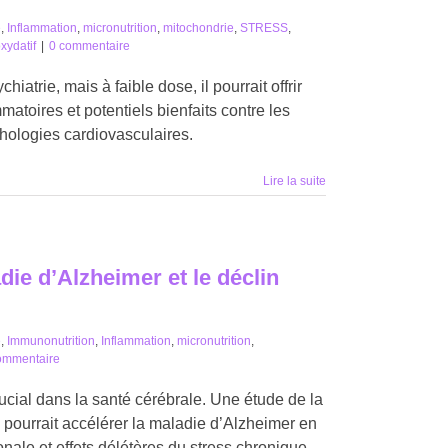
é
,
Inflammation
,
micronutrition
,
mitochondrie
,
STRESS
,
xydatif
|
0 commentaire
iatrie, mais à faible dose, il pourrait offrir
ammatoires et potentiels bienfaits contre les
thologies cardiovasculaires.
Lire la suite
die d’Alzheimer et le déclin
é
,
Immunonutrition
,
Inflammation
,
micronutrition
,
ommentaire
rucial dans la santé cérébrale. Une étude de la
pourrait accélérer la maladie d’Alzheimer en
onale et effets délétères du stress chronique.