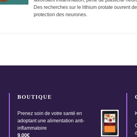
Des recherches sur le lithium orotate ouvrent de
protection des neurones.
BOUTIQUE
Prenez soin de votre santé en
adoptant une alimentation anti-
inflammatoire
9.00
€