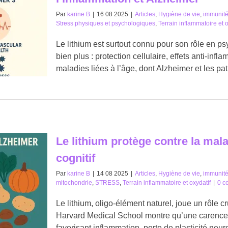
Par
karine B
|
16 08 2025
|
Articles
,
Hygiène de vie
,
immunit
Stress physiques et psychologiques
,
Terrain inflammatoire et o
Le lithium est surtout connu pour son rôle en psych
bien plus : protection cellulaire, effets anti-infl
maladies liées à l’âge, dont Alzheimer et les pa
Le lithium protège contre la mala
cognitif
Par
karine B
|
14 08 2025
|
Articles
,
Hygiène de vie
,
immunit
mitochondrie
,
STRESS
,
Terrain inflammatoire et oxydatif
|
0 c
Le lithium, oligo-élément naturel, joue un rôle c
Harvard Medical School montre qu’une carence 
favorisant inflammation, perte de plasticité neur