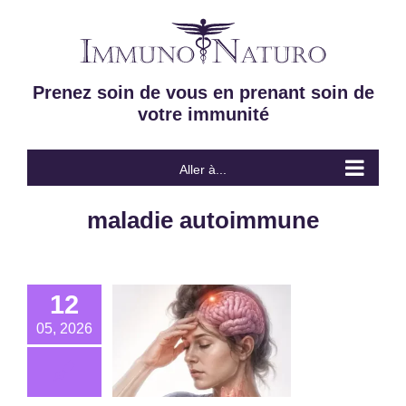
Passer
au
contenu
Prenez soin de vous en prenant soin de
votre immunité
Aller à...
maladie autoimmune
12
05, 2026