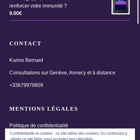
renforcer votre immunité ?
9.00
€
CONTACT
Karine Bernard
Consultations sur Genève, Annecy et à distance
+33679979809
MENTIONS LÉGALES
Politique de confidentialité
Confidentialité et cookies : ce site utilise des cookies. En continuant à
Termes et conditions générales de vente
utiliser ce site Web, vous acceptez leur utilisation.