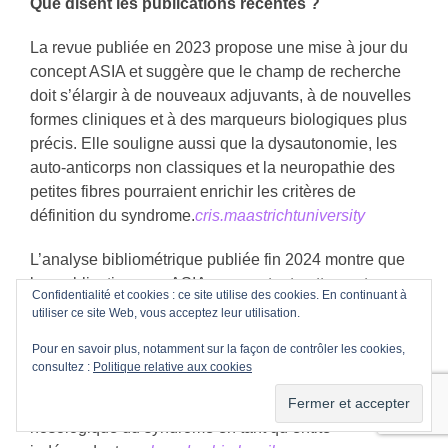
Que disent les publications récentes ?
La revue publiée en 2023 propose une mise à jour du
concept ASIA et suggère que le champ de recherche
doit s’élargir à de nouveaux adjuvants, à de nouvelles
formes cliniques et à des marqueurs biologiques plus
précis. Elle souligne aussi que la dysautonomie, les
auto-anticorps non classiques et la neuropathie des
petites fibres pourraient enrichir les critères de
définition du syndrome.
cris.maastrichtuniversity
L’analyse bibliométrique publiée fin 2024 montre que
les publications sur ASIA augmentent nettement, avec
Confidentialité et cookies : ce site utilise des cookies. En continuant à
des collaborations internationales en croissance et un
utiliser ce site Web, vous acceptez leur utilisation.
intérêt marqué pour les mécanismes immunologiques
Pour en savoir plus, notamment sur la façon de contrôler les cookies,
impliqués. Cette dynamique scientifique témoigne d’un
consultez :
Politique relative aux cookies
vrai sujet de recherche, mais elle ne résout pas la
question centrale : celle de la validité clinique et
nosologique du syndrome en tant qu’entité