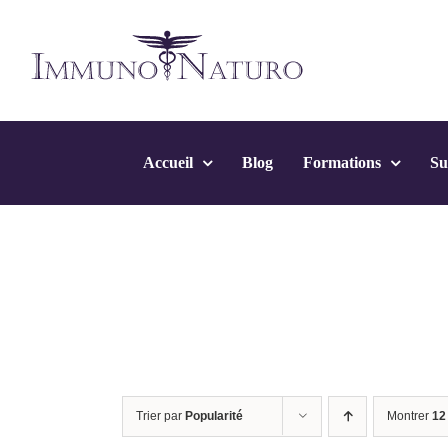
Passer
au
contenu
Accueil
Blog
Formations
Su
Trier par
Popularité
Montrer
12