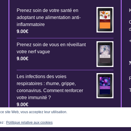
Prenez soin de votre santé en
adoptant une alimentation anti-
inflammatoire
9.00
€
Prenez soin de vous en réveillant
votre nerf vague
9.00
€
Les infections des voies
P
respiratoires : rhume, grippe,
T
coronavirus. Comment renforcer
votre immunité ?
9.00
€
r ce site Web, vous acceptez leur utilisation.
ez :
Politique relative aux cookies