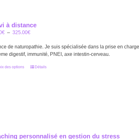
vi à distance
Plage
0
€
–
325.00
€
de
ce de naturopathie. Je suis spécialisée dans la prise en charge d
prix :
ème digestif, immunité, PNEI, axe intestin-cerveau.
70.00€
à
ix des options
Ce
Détails
325.00€
produit
a
plusieurs
variations.
Les
options
peuvent
être
choisies
ching personnalisé en gestion du stress