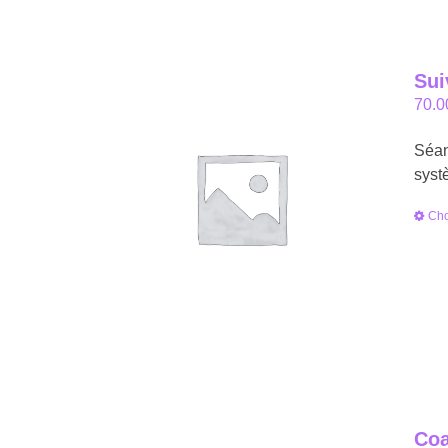
Sui
70.0
Séan
syst
Cho
Coa