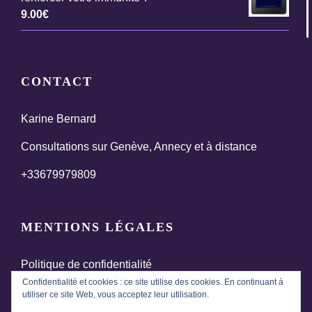
9.00
€
CONTACT
Karine Bernard
Consultations sur Genève, Annecy et à distance
+33679979809
MENTIONS LÉGALES
Politique de confidentialité
Confidentialité et cookies : ce site utilise des cookies. En continuant à
Termes et conditions générales de vente
utiliser ce site Web, vous acceptez leur utilisation.